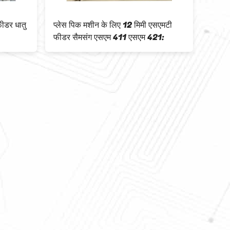
ीडर धातु
प्लेस पिक मशीन के लिए 12 मिमी एसएमटी
Sams
फीडर सैमसंग एसएम 411 एसएम 421:
माउंटि
SM8M
लागू
Sams
माउंटि
SM8M
लागू