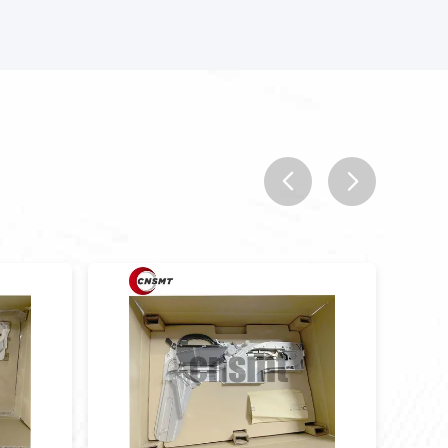
prev
next