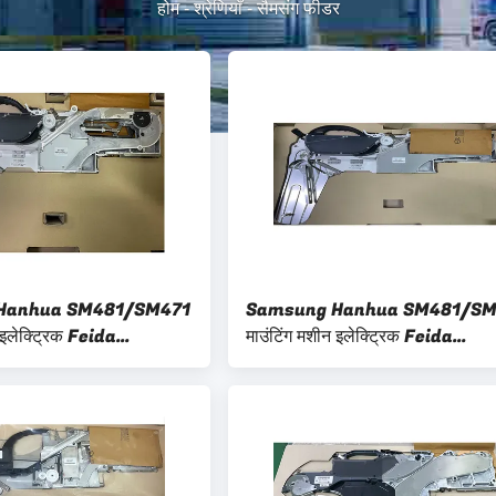
होम
-
श्रेणियाँ
-
सैमसंग फीडर
Hanhua SM481/SM471
Samsung Hanhua SM481/SM
 इलेक्ट्रिक Feida
माउंटिंग मशीन इलेक्ट्रिक Feida
16-24-32MM रैक पर
SM8MM-12-16-24-32MM रैक 
लागू