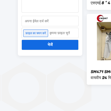
एसएमई 8 * 4 
कृपया फ़ाइल चुनें
फ़ाइल का चयन करें
भेजें
SM471 SM48
वायवीय 24 मिम