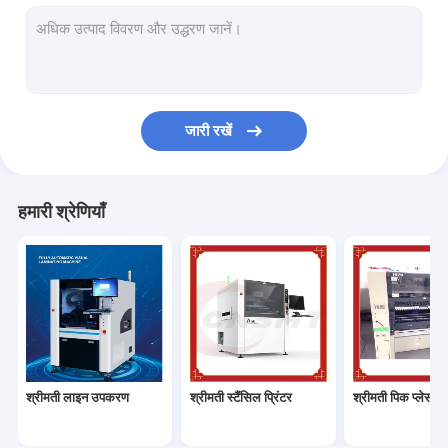
श्रीमती रीफ्लो ओवन
श्रीमती निरीक्षण मशीन
पीसीबी कोटिंग मशीन
जारी रखें
एसएमडी असेंबली लाइन
इलेक्ट्रॉनिक ड्राई कैबिनेट
हमारी श्रेणियाँ
श्रीमती मशीन नोजल
श्रीमती फीडर
श्रीमती फीडर अंशांकन
श्रीमती स्पेयर पार्ट्स
श्रीमती लाइन उपकरण
श्रीमती स्टैंसिल प्रिंटर
श्रीमती पिक प्लेस म
सैमसंग फीडर