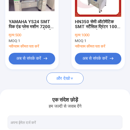
कारखाना भ्रमण
गुणवत्ता नियंत्रण
YAMAHA YS24 SMT
HN350 सेमी ऑटोमैटिक
पिक एंड प्लेस मशीन 72000
SMT स्टैंसिल प्रिंटर 100W
संपर्क करें
CPH स्मॉल अल्ट्रा हाई स्पीड
50hz राइट लेफ्ट
मूल्य:
500
मूल्य:
1000
MOQ:
1
MOQ:
1
समाचार
नवीनतम कीमत पता करें
नवीनतम कीमत पता करें
अब से संपर्क करें
अब से संपर्क करें
श्रीमती लाइन उपकरण
और देखो
श्रीमती स्टैंसिल प्रिंटर
श्रीमती पिक प्लेस मशीन
एक संदेश छोड़ें
हम जल्दी से जवाब देंगे
पीसीबी हैंडलिंग उपकरण
पीसीबी पत्रिका रैक