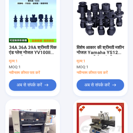
34A 36A 39A श्रीमती पिक
विशेष आकार की श्रीमती मशीन
एंड प्लेस नोजल YV100II
नोजल Yamaha YS12
यामाहा नोजल ODM
YS24 प्रतिरोध संधारित्र
मूल्य:
1
मूल्य:
1
पट्टी
MOQ:
1
MOQ:
1
नवीनतम कीमत पता करें
नवीनतम कीमत पता करें
अब से संपर्क करें
अब से संपर्क करें
घर
उत्पादों
हमारे बारे में