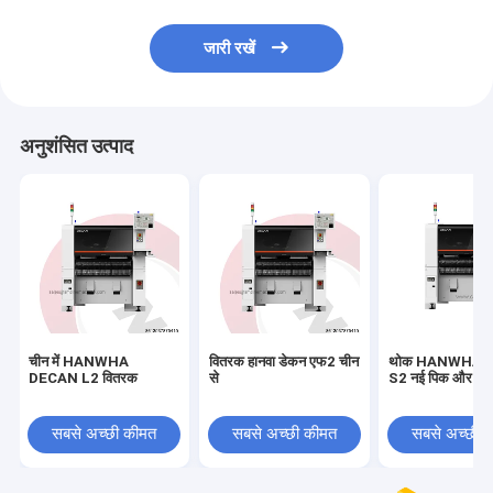
जारी रखें
अनुशंसित उत्पाद
चीन में HANWHA
वितरक हानवा डेकन एफ2 चीन
थोक HANWHA 
DECAN L2 वितरक
से
S2 नई पिक और प्ले
सबसे अच्छी कीमत
सबसे अच्छी कीमत
सबसे अच्छी 