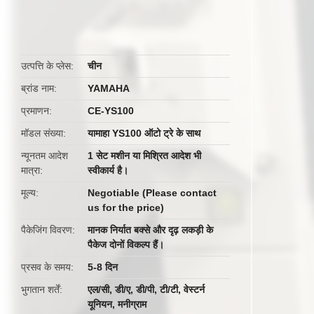
उत्पत्ति के प्लेस
चीन
ब्रांड नाम
YAMAHA
प्रमाणन
CE-YS100
मॉडल संख्या
यामाहा YS100 ऑटो ट्रे के साथ
न्यूनतम आदेश
1 सेट मशीन या मिश्रित आदेश भी
मात्रा
स्वीकार्य है।
मूल्य
Negotiable (Please contact
us for the price)
पैकेजिंग विवरण
मानक निर्यात बक्से और दृढ़ लकड़ी के
पैकेज दोनों विकल्प हैं।
प्रसव के समय
5-8 दिन
भुगतान शर्तें
एल/सी, डी/ए, डी/पी, टी/टी, वेस्टर्न
यूनियन, मनीग्राम